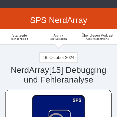
SPS NerdArray
Startseite
Archiv
Über diesen Podcast
Hier geht's los
Alle Episoden
Alles Wissenswerte
18. October 2024
NerdArray[15] Debugging
und Fehleranalyse