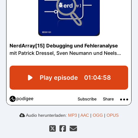
Audio herunterladen:
MP3
|
AAC
|
OGG
|
OPUS