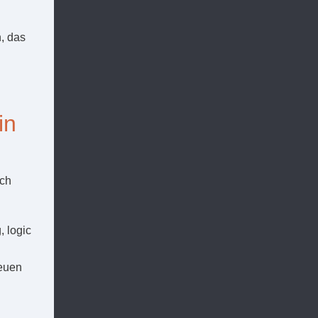
, das
in
ich
, logic
neuen