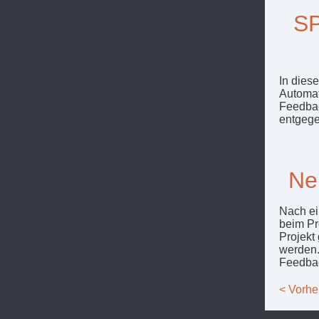
SP
In dies
Automat
Feedbac
entgege
Ne
Nach ei
beim Pr
Projekt
werden.
Feedbac
< Vorhe