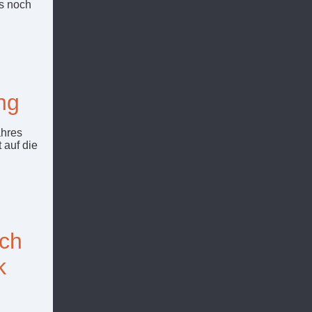
s noch
ng
ahres
 auf die
ich
k