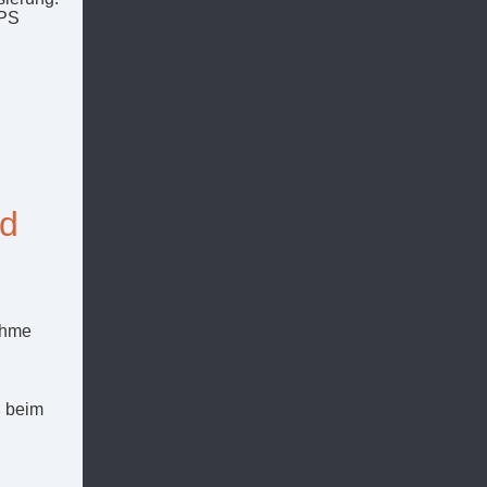
SPS
nd
nahme
ß beim