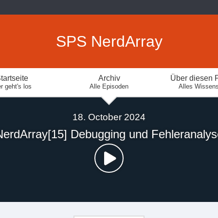
SPS NerdArray
tartseite
Archiv
Über diesen 
r geht's los
Alle Episoden
Alles Wissen
18. October 2024
NerdArray[15] Debugging und Fehleranalys