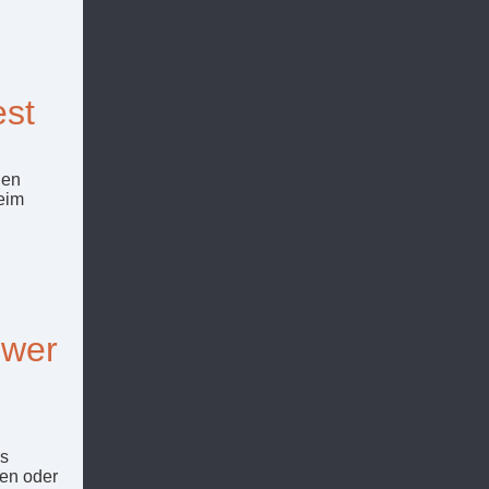
est
den
beim
 wer
ls
ben oder