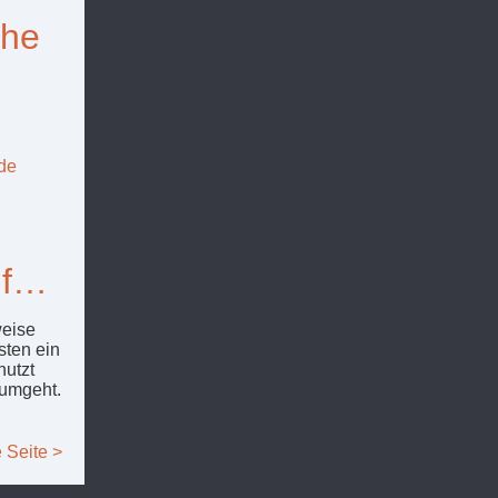
the
de
uf…
eise
sten ein
nutzt
 umgeht.
 Seite >