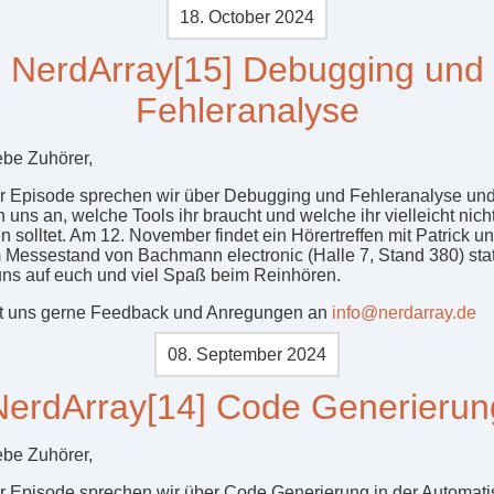
18. October 2024
NerdArray[15] Debugging und
Fehleranalyse
ebe Zuhörer,
er Episode sprechen wir über Debugging und Fehleranalyse un
 uns an, welche Tools ihr braucht und welche ihr vielleicht nich
n solltet. Am 12. November findet ein Hörertreffen mit Patrick 
 Messestand von Bachmann electronic (Halle 7, Stand 380) stat
uns auf euch und viel Spaß beim Reinhören.
t uns gerne Feedback und Anregungen an
info@nerdarray.de
08. September 2024
NerdArray[14] Code Generierun
ebe Zuhörer,
er Episode sprechen wir über Code Generierung in der Automati