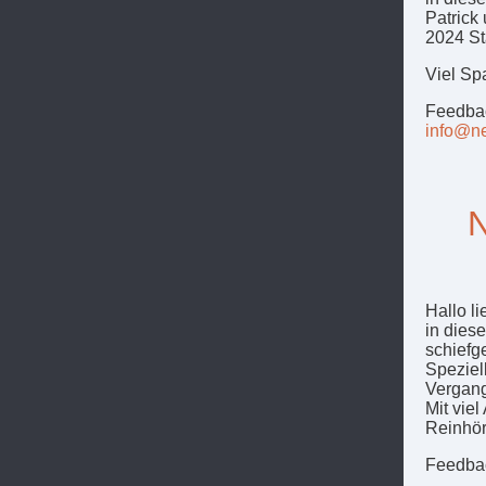
Patrick
2024 St
Viel Sp
Feedbac
info@ne
N
Hallo li
in dies
schiefg
Speziel
Vergang
Mit vie
Reinhör
Feedbac