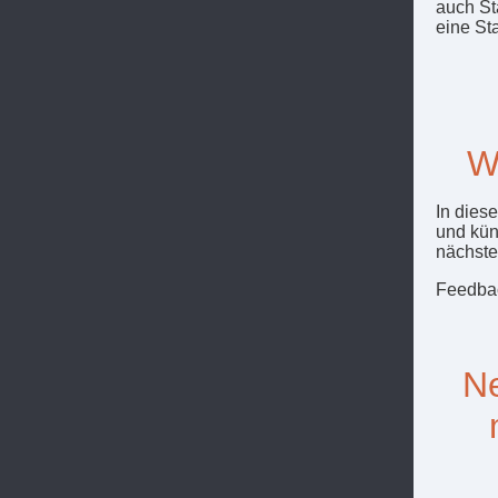
auch St
eine St
W
In dies
und kün
nächste
Feedbac
Ne