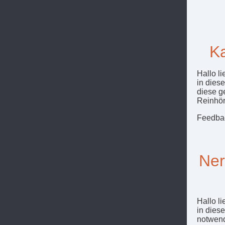
Ka
Hallo li
in dies
diese g
Reinhör
Feedbac
Ner
Hallo li
in dies
notwend