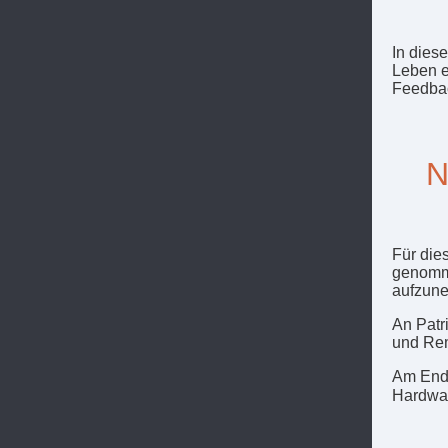
In dies
Leben e
Feedbac
N
Für die
genomme
aufzun
An Patr
und Rem
Am Ende
Hardwa