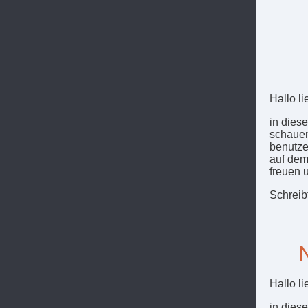
Hallo li
in dies
schauen
benutze
auf dem
freuen 
Schreib
Hallo li
in dies