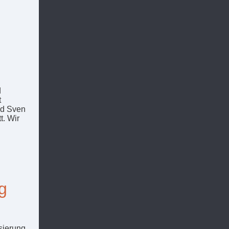
d
t
und Sven
t. Wir
g
sierung.